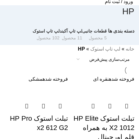
ورود / ثبت نام
HP
دسته بندی ها
قطعات جانبی
لپ تاپ آکبند
لپ تاپ استوک
5 محصول
11 محصول
102 محصول
خانه
»
لپ تاپ استوک
»
HP
فروخته شده
نقره ای
فروخته شده
مشکی
تبلت استوک HP Elite
تبلت استوک HP Pro
X2 1012 به همراه
x2 612 G2
قلم اورجینال