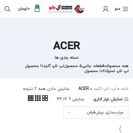
0
منو
0
تومان
ACER
دسته بندی ها
همه
محصولات
قطعات جانبی
5 محصول
لپ تاپ آکبند
11 محصول
لپ تاپ استوک
102 محصول
خانه
»
لپ تاپ آکبند
»
ACER
نمایش دادن همه 2 نتیجه
نمایش نوار کناری
نمایش
9
12
36