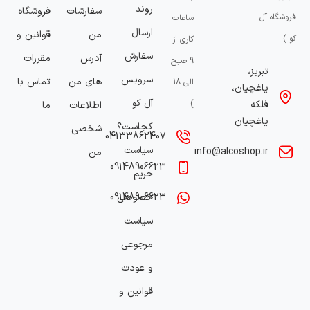
روند
سفارشات
فروشگاه
فروشگاه آل
ساعات
ارسال
من
قوانین و
کو )
کاری از
سفارش
آدرس
مقررات
9 صبح
تبریز،
سرویس
های من
تماس با
الی 18
یاغچیان،
آل کو
فلکه
)
اطلاعات
ما
یاغچیان
کجاست؟
شخصی
04133862407
سیاست
info@alcoshop.ir
من
09148906623
حریم
خصوصی
09148906623
سیاست
مرجوعی
و عودت
قوانین و