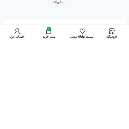
مقررات
0
همراه ما باشید!
فروشگاه
لیست علاقه مندی ها
سبد خرید
حساب من
فروشگاه آنلاین آل کو
یک خرید اینترنتی مطمئن، نیازمند فروشگاهی است
که بتواند کالاهایی متنوع، باکیفیت و دارای قیمت
مناسب را در مدت زمانی کوتاه به دست مشتریان خود
برساند و ضمانت بازگشت کالا هم داشته باشد؛
ویژگی‌هایی که فروشگاه اینترنتی آل کو، سال‌هاست بر
روی آن‌ها کار کرده و توانسته از این طریق مشتریان
ثابت خود را داشته باشد.
مشاهده بیشتر