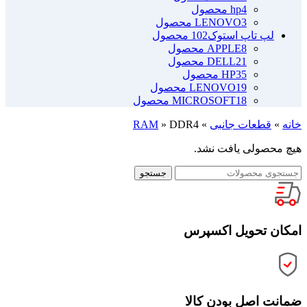
4 محصول
hp
3 محصول
LENOVO
لپ تاپ استوک
102 محصول
8 محصول
APPLE
21 محصول
DELL
35 محصول
HP
19 محصول
LENOVO
18 محصول
MICROSOFT
خانه
»
قطعات جانبی
»
DDR4
»
RAM
هیچ محصولی یافت نشد.
جستجو
امکان تحویل اکسپرس
ضمانت اصل بودن کالا