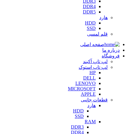
DDR3
DDR4
DDR5
هارد
HDD
SSD
قلم لمسی
صفحه اصلی
درباره ما
فروشگاه
لپ تاپ آکبند
لپ تاپ استوک
HP
DELL
LENOVO
MICROSOFT
APPLE
قطعات جانبی
هارد
HDD
SSD
RAM
DDR3
DDR4