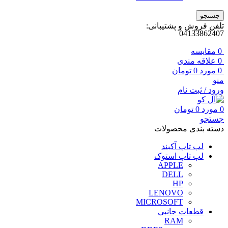
جستجو
تلفن فروش و پشتیبانی:
04133862407
0
مقايسه
0
علاقه مندی
0
مورد
0
تومان
منو
ورود / ثبت نام
0
مورد
0
تومان
جستجو
دسته بندی محصولات
لپ تاپ آکبند
لپ تاپ استوک
APPLE
DELL
HP
LENOVO
MICROSOFT
قطعات جانبی
RAM