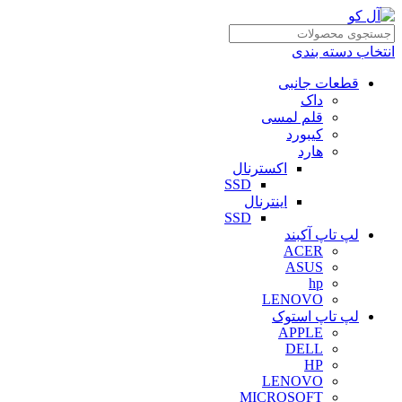
انتخاب دسته بندی
قطعات جانبی
داک
قلم لمسی
کیبورد
هارد
اکسترنال
SSD
اینترنال
SSD
لپ تاپ آکبند
ACER
ASUS
hp
LENOVO
لپ تاپ استوک
APPLE
DELL
HP
LENOVO
MICROSOFT